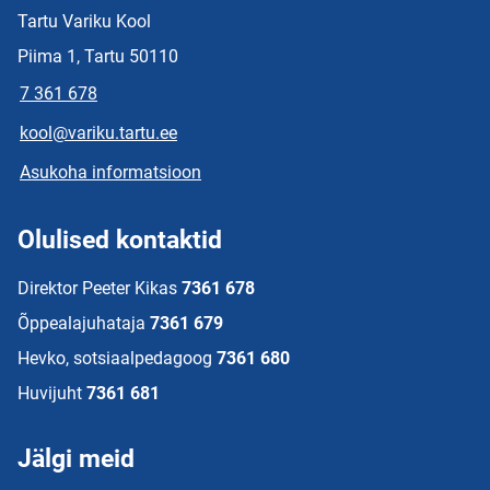
Tartu Variku Kool
Piima 1, Tartu 50110
7 361 678
kool@variku.tartu.ee
Asukoha informatsioon
Olulised kontaktid
Direktor Peeter Kikas
7361 678
Õppealajuhataja
7361 679
Hevko, sotsiaalpedagoog
7361 680
Huvijuht
7361 681
Jälgi meid