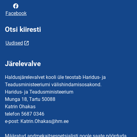
Facebook
Otsi kiiresti
Uudised
Järelevalve
Haldusjärelevalvet kooli üle teostab Haridus- ja
Teadusministeeriumi välishindamisosakond.
Haridus- ja Teadusministeerium
Munga 18, Tartu 50088
Katrin Ohakas
telefon 5687 0346
e-post: Katrin.Ohakas@hm.ee
Määratud andmekaitsespetsialisti poole saate pöörduda