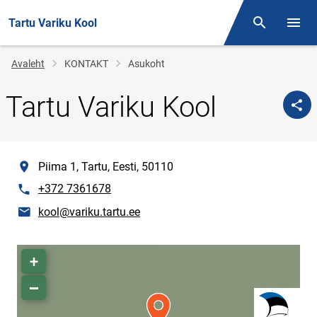
Tartu Variku Kool
Otsing
Menüü
Jälglink
Avaleht
KONTAKT
Asukoht
Tartu Variku Kool
location
Piima 1, Tartu, Eesti, 50110
phone
+372 7361678
E-post
kool@variku.tartu.ee
Asukoha kaart