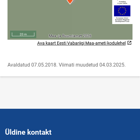
Ava kaart Eesti Vabariigi Maa-ameti kodulehel
Link will open on a new page
Avaldatud 07.05.2018.
Viimati muudetud 04.03.2025.
Üldine kontakt