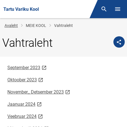
Tartu Variku Kool
Otsing
Menüü
Jälglink
Avaleht
MEIE KOOL
Vahtraleht
Vahtraleht
link opens on new page
September 2023
link opens on new page
Oktoober 2023
link opens on new page
November_ Detsember 2023
link opens on new page
Jaanuar 2024
link opens on new page
Veebruar 2024