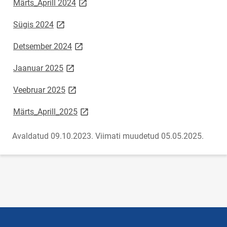
link opens on new page
Märts_Aprill 2024
link opens on new page
Sügis 2024
link opens on new page
Detsember 2024
link opens on new page
Jaanuar 2025
link opens on new page
Veebruar 2025
link opens on new page
Märts_Aprill_2025
Avaldatud 09.10.2023.
Viimati muudetud 05.05.2025.