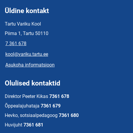
Üldine kontakt
Tartu Variku Kool
Piima 1, Tartu 50110
7 361 678
kool@variku.tartu.ee
Asukoha informatsioon
Olulised kontaktid
Direktor Peeter Kikas
7361 678
Õppealajuhataja
7361 679
Hevko, sotsiaalpedagoog
7361 680
Huvijuht
7361 681